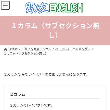
コ
ナ
ン
ビ
テ
ゲ
ン
ー
ツ
シ
１カラム（サブセクション無
へ
ョ
ス
ン
し）
キ
に
ッ
移
プ
動
HOME
デザイン要素サンプル
ページレイアウトサンプル
１カラム（サブセクション無し）
２カラムの時のサイドバーの要素は非表示になります。
２カラム
２カラムのレイアウトです。