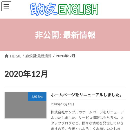
コ
ナ
ン
ビ
テ
ゲ
ン
ー
ツ
シ
へ
ョ
非公開: 最新情報
ス
ン
キ
に
ッ
移
プ
動
HOME
非公開: 最新情報
2020年12月
2020年12月
ホームページをリニューアルしました。
お知らせ
2020年12月16日
株式会社サンプルのホームページをリニューア
ルいたしました。サービス情報はもちろん、ス
タッフブログなど、様々な情報を発信していき
ますので、今後ともよろしくお願いいたしま